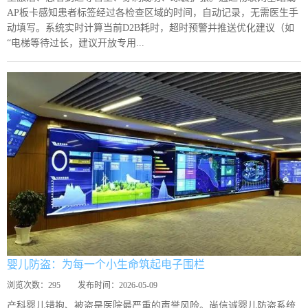
AP板卡感知患者标签经过各检查区域的时间，自动记录，无需医生手
动填写。系统实时计算当前D2B耗时，超时预警并推送优化建议（如
“电梯等待过长，建议开放专用...
婴儿防盗：为每一个小生命筑起电子围栏
浏览次数：
295
发布时间：
2026-05-09
产科婴儿错抱、被盗是医院最严重的声誉风险。尚信诚婴儿防盗系统