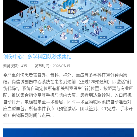
创伤中心：多学科团队秒级集结
浏览次数：
435
发布时间：
2026-05-15
�严重创伤患者需普外、骨科、神外、重症等多学科在30分钟内集
结。尚信诚创伤中心系统在患者到达前（通过120预通知）即激活“创
伤代码”，系统自动定位所有相关科室医生当前位置，按距离与专业匹
配，推送集合指令至其手机与院内大屏。患者到达急诊时，入口闸机
自动打开，电梯锁定至手术楼层，同时手术室物联网系统自动准备对
应血型血包。所有事件节点（预警激活、团队签到、CT完成、手术开
始）由物联网时间节点采...