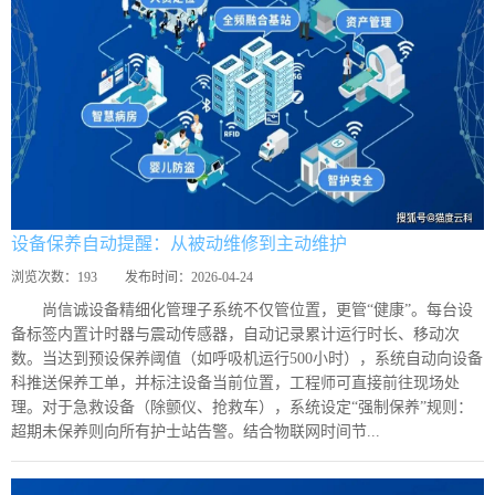
设备保养自动提醒：从被动维修到主动维护
浏览次数：
193
发布时间：
2026-04-24
尚信诚设备精细化管理子系统不仅管位置，更管“健康”。每台设
备标签内置计时器与震动传感器，自动记录累计运行时长、移动次
数。当达到预设保养阈值（如呼吸机运行500小时），系统自动向设备
科推送保养工单，并标注设备当前位置，工程师可直接前往现场处
理。对于急救设备（除颤仪、抢救车），系统设定“强制保养”规则：
超期未保养则向所有护士站告警。结合物联网时间节...