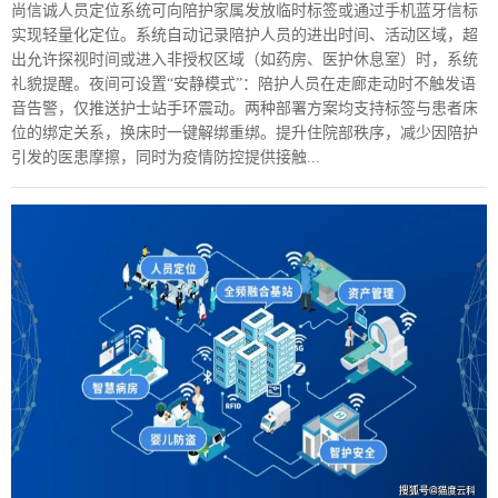
尚信诚人员定位系统可向陪护家属发放临时标签或通过手机蓝牙信标
实现轻量化定位。系统自动记录陪护人员的进出时间、活动区域，超
出允许探视时间或进入非授权区域（如药房、医护休息室）时，系统
礼貌提醒。夜间可设置“安静模式”：陪护人员在走廊走动时不触发语
音告警，仅推送护士站手环震动。两种部署方案均支持标签与患者床
位的绑定关系，换床时一键解绑重绑。提升住院部秩序，减少因陪护
引发的医患摩擦，同时为疫情防控提供接触...