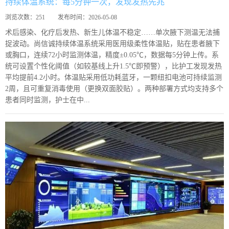
持续体温系统：每5分钟一次，发现发热先兆
浏览次数：
251
发布时间：
2026-05-08
术后感染、化疗后发热、新生儿体温不稳定……单次腋下测温无法捕
捉波动。尚信诚持续体温系统采用医用级柔性体温贴，贴在患者腋下
或胸口，连续72小时监测体温，精度±0.05℃，数据每5分钟上传。系
统可设置个性化阈值（如较基线上升1.5℃即预警），比护工发现发热
平均提前4.2小时。体温贴采用低功耗蓝牙，一颗纽扣电池可持续监测
2周，且可重复消毒使用（更换双面胶贴）。两种部署方式均支持多个
患者同时监测，护士在中...