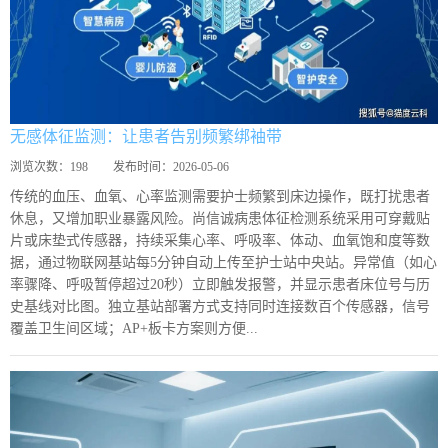
无感体征监测：让患者告别频繁绑袖带
浏览次数：
198
发布时间：
2026-05-06
传统的血压、血氧、心率监测需要护士频繁到床边操作，既打扰患者
休息，又增加职业暴露风险。尚信诚病患体征检测系统采用可穿戴贴
片或床垫式传感器，持续采集心率、呼吸率、体动、血氧饱和度等数
据，通过物联网基站每5分钟自动上传至护士站中央站。异常值（如心
率骤降、呼吸暂停超过20秒）立即触发报警，并显示患者床位号与历
史基线对比图。独立基站部署方式支持同时连接数百个传感器，信号
覆盖卫生间区域；AP+板卡方案则方便...