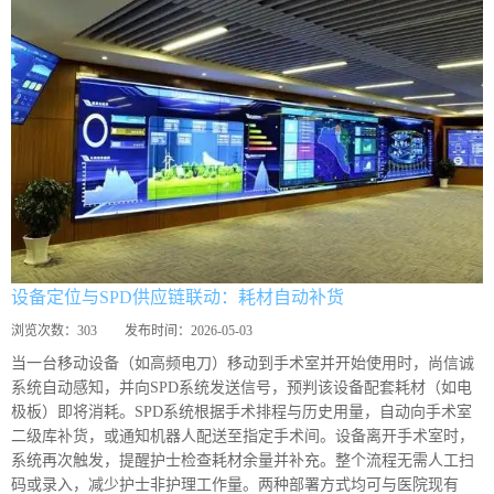
设备定位与SPD供应链联动：耗材自动补货
浏览次数：
303
发布时间：
2026-05-03
当一台移动设备（如高频电刀）移动到手术室并开始使用时，尚信诚
系统自动感知，并向SPD系统发送信号，预判该设备配套耗材（如电
极板）即将消耗。SPD系统根据手术排程与历史用量，自动向手术室
二级库补货，或通知机器人配送至指定手术间。设备离开手术室时，
系统再次触发，提醒护士检查耗材余量并补充。整个流程无需人工扫
码或录入，减少护士非护理工作量。两种部署方式均可与医院现有