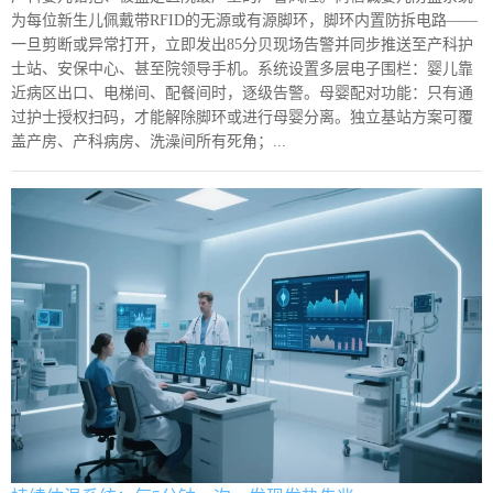
为每位新生儿佩戴带RFID的无源或有源脚环，脚环内置防拆电路——
一旦剪断或异常打开，立即发出85分贝现场告警并同步推送至产科护
士站、安保中心、甚至院领导手机。系统设置多层电子围栏：婴儿靠
近病区出口、电梯间、配餐间时，逐级告警。母婴配对功能：只有通
过护士授权扫码，才能解除脚环或进行母婴分离。独立基站方案可覆
盖产房、产科病房、洗澡间所有死角；...