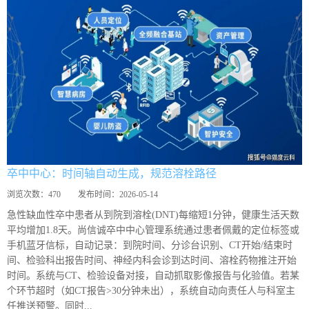
卒中中心：时间轴自动生成，规范溶栓路径
浏览次数：
470
发布时间：
2026-05-14
急性缺血性卒中患者从到院到溶栓(DNT)每缩短1分钟，健康生活天数
平均增加1.8天。尚信诚卒中中心管理系统通过患者佩戴的定位标签或
手机蓝牙信标，自动记录：到院时间、分诊台识别、CT开始/结束时
间、检验科出报告时间、神经内科会诊到达时间、溶栓药物推注开始
时间。系统与CT、检验设备对接，自动抓取影像报告与化验值。若某
个环节超时（如CT报告>30分钟未出），系统自动向责任人与科室主
任推送预警。同时...