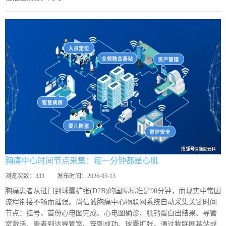
胸痛中心时间节点采集：每一分钟都是心肌
浏览次数：
333
发布时间：
2026-05-13
胸痛患者从进门到球囊扩张(D2B)的国际标准是90分钟，而现实中常因
流程衔接不畅而延误。尚信诚胸痛中心物联网系统自动采集关键时间
节点：挂号、首份心电图完成、心电图确诊、肌钙蛋白出结果、导管
室激活、患者到达导管室、穿刺成功、球囊扩张。通过物联网基站或