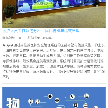
医护人员工作轨迹分析：优化排班与绩效管理
浏览次数：
331
发布时间：
2026-04-16
� ��通过尚信诚医护安全管理系统的无感考勤与轨迹采集，护士长
可清晰看到每位护士在病房、治疗室、护士站之间的停留时长、响应
次数、行走里程。数据自动生成热力图，识别出工作量超负荷区域，
为弹性排班、绩效奖金提供客观依据。系统同时监测护士是否按时巡
视重点患者（如术后、危重），漏巡时自动提醒。两种部署方式均支
持标签低电量提醒、防水防拆设计。用数据提升管理精细度，让“忙闲
不均”...