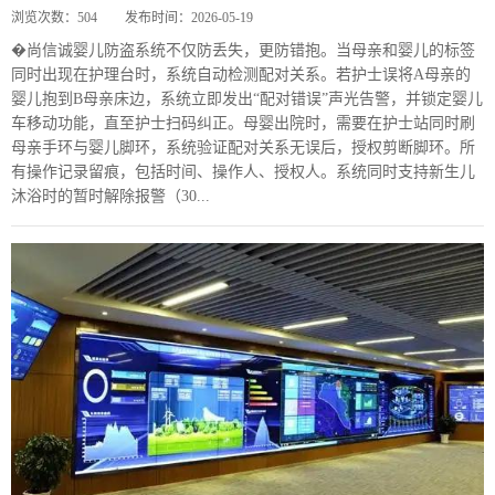
浏览次数：
504
发布时间：
2026-05-19
�尚信诚婴儿防盗系统不仅防丢失，更防错抱。当母亲和婴儿的标签
同时出现在护理台时，系统自动检测配对关系。若护士误将A母亲的
婴儿抱到B母亲床边，系统立即发出“配对错误”声光告警，并锁定婴儿
车移动功能，直至护士扫码纠正。母婴出院时，需要在护士站同时刷
母亲手环与婴儿脚环，系统验证配对关系无误后，授权剪断脚环。所
有操作记录留痕，包括时间、操作人、授权人。系统同时支持新生儿
沐浴时的暂时解除报警（30...