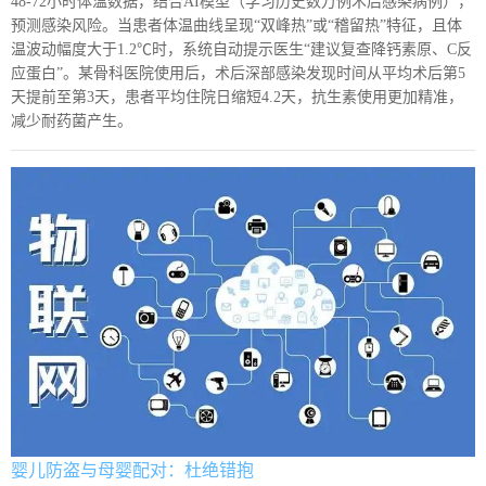
48-72小时体温数据，结合AI模型（学习历史数万例术后感染病例），
预测感染风险。当患者体温曲线呈现“双峰热”或“稽留热”特征，且体
温波动幅度大于1.2℃时，系统自动提示医生“建议复查降钙素原、C反
应蛋白”。某骨科医院使用后，术后深部感染发现时间从平均术后第5
天提前至第3天，患者平均住院日缩短4.2天，抗生素使用更加精准，
减少耐药菌产生。
婴儿防盗与母婴配对：杜绝错抱