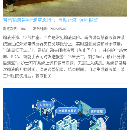
智慧输液告别“滴空恐惧”：自动止液+远程报警
浏览次数：
304
发布时间：
2026-05-07
输液外渗、空气栓塞、回血是常见输液风险。尚信诚智慧输液管理系
统通过红外光电传感器夹在莫非氏管上，实时监测滴速和剩余液量。
当液量低于5ml时，系统自动夹闭输液管（防止回血），并向护士站大
屏、PDA、智能手表同时发送报警：“3床张**，剩余5ml，预计3分钟
后滴空”。护士可在系统上远程调节滴速，无需进入病房。系统记录每
次输液的开始时间、滴速调整记录、结束时间，自动生成输液单。某
三甲医院使用后，输液相关...