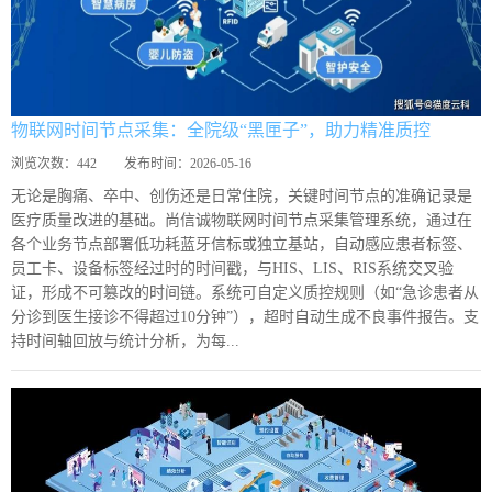
物联网时间节点采集：全院级“黑匣子”，助力精准质控
浏览次数：
442
发布时间：
2026-05-16
无论是胸痛、卒中、创伤还是日常住院，关键时间节点的准确记录是
医疗质量改进的基础。尚信诚物联网时间节点采集管理系统，通过在
各个业务节点部署低功耗蓝牙信标或独立基站，自动感应患者标签、
员工卡、设备标签经过时的时间戳，与HIS、LIS、RIS系统交叉验
证，形成不可篡改的时间链。系统可自定义质控规则（如“急诊患者从
分诊到医生接诊不得超过10分钟”），超时自动生成不良事件报告。支
持时间轴回放与统计分析，为每...