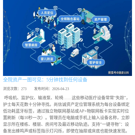
全院资产一图可见：5分钟找到任何设备
浏览次数：
273
发布时间：
2026-04-23
呼吸机、监护仪、输液泵、轮椅……这些移动医疗设备常常“失踪”，
护士每天花数十分钟寻找。尚信诚资产定位管理系统为每台设备绑定
低功耗蓝牙标签，通过独立物联网基站或AP+物联网板卡实现实时位
置刷新（每10秒一次）。管理员在电脑或手机上输入设备名称，立即
显示所在楼栋、楼层、房间号及最近移动轨迹。支持“一键寻物”：设
备发出蜂鸣声或标签指示灯闪烁，即使在抽屉或床底也能快速发现。