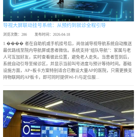
导视大屏联动挂号系统：从预约到就诊全程引导
浏览次数：
286
发布时间：
2026-04-18
1.���� 者在自助机或手机挂号后，尚信诚导视导航系统自动推送
最优路线至院内导航屏或患者微信。系统支持“组队导航”：家属与老
人可互加好友，实时查看彼此位置，避免老人走失。当患者签到后，
系统自动引导至候诊区，并显示当前叫号进度与预计等待时间。基础
设施方面，AP+板卡方案特别适合已敷设大量AP的医院，只需更换支
持物联网的AP板卡，即可同时提供Wi-Fi与定位服...