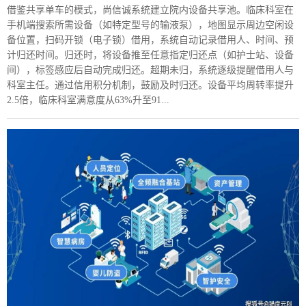
借鉴共享单车的模式，尚信诚系统建立院内设备共享池。临床科室在
手机端搜索所需设备（如特定型号的输液泵），地图显示周边空闲设
备位置，扫码开锁（电子锁）借用，系统自动记录借用人、时间、预
计归还时间。归还时，将设备推至任意指定归还点（如护士站、设备
间），标签感应后自动完成归还。超期未归，系统逐级提醒借用人与
科室主任。通过信用积分机制，鼓励及时归还。设备平均周转率提升
2.5倍，临床科室满意度从63%升至91...