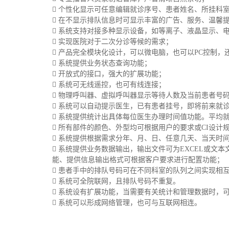
 个性化显示可任意编辑就诊序号、患者姓名、所挂科
 在不显示排队信息时可显示丰富的广告、服务、温馨
 系统支持对接多种显示设备，如等离子、液晶显示、
 实现医院对于二次分诊等候的需求；
 产品完全模块化设计，可以微电脑，也可以PC控制
 系统提供业务状态查询功能；
 开放式的接口，强大的扩展功能；
 系统可无线遥控，也可有线连接；
 物理呼叫器、虚拟呼叫器显示等待人数及当前患者号
 系统可以自动提示医生，已有患者挂号，即将前来就
 系统提供统计出具体每位医生办理时间值功能。平均
 所有部件的颜色、外型均可根据用户的要求或CI设计
 系统提供根据需求分年、月、日、任意几天、当天时
 系统提供业务数据输出，输出文件可为EXCEL或
能、提供信息输出格式可根据客户要求进行配置功能；
 患者手中的排队号码可在不同科室的队列之间实现相
 系统可全院联网，且排队号码不重复。
 系统设有扩展功能，当需要有关统计和管理数据时，
 系统可以形成网络管理，也可与互联网相连。