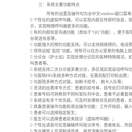
三：系统主要功能特点
所有的设置及操作均为全中文windows窗口菜
 个性化的虚拟呼叫器，可以实现内部互传即时信息，
示，实现物理呼叫器更多的功能。
 有的内部信息沟通功能（类似于“QQ”功能），便于
台发送信息等，
 功能强大的预约功能支持。可以支持网络预约，电话
 领导远程“监控”功能，领导可以在办公室里的电脑
 分诊台（护士站）实现处理分诊区的各种特殊情况，
叫患者等。
 系统支持二次分诊或多重分诊，多区域实现自动呼叫
 与医院HIS系统多种方式对接，无需另配打印机出票；
 与医院多种方式对接，如刷卡挂号， 刷卡入队等；
 灵活的出票序号方式：患者的挂号单、挂号处打印排
 患者号码可转移到不同科室队列中去，患者不必重复
 系统设有多个优先级，可及时处理有优先权的患者，
 具备登录操作功能和退出操作功能：工作开始前，输
 患者可以选择指定医生；
 医生可以选择患者前来就诊（虚拟呼叫器）；
 个性化语音可任意编辑呼叫就诊序号、患者姓名、所
 专业播音人员录制语音库，声音清晰自然亲切；