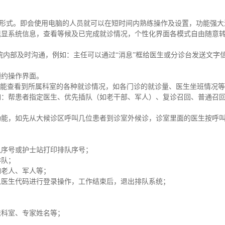
单形式。即会使用电脑的人员就可以在短时间内熟练操作及设置，功能强
现显系统信息，查看等候及已完成就诊情况，个性化界面各模式自由随意
医院内部及时沟通，例如：主任可以通过“消息”框给医生或分诊台发送文字
预约操作界面。
上就能查看到所属科室的各种就诊情况，如各门诊的就诊量、医生坐班情况
如：帮患者指定医生、优先插队（如老干部、军人）、复诊召回、普通召
功能，如先从大候诊区呼叫几位患者到诊室外候诊，诊室里面的医生按呼
队序号或护士站打印排队序号；
排队；
如老人、军人等；
入医生代码进行登录操作，工作结束后，退出排队系统；
挂科室、专家姓名等；