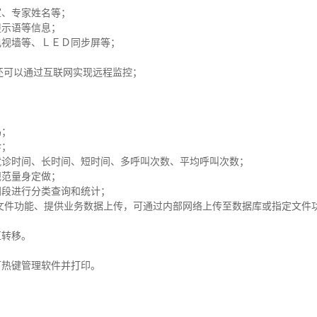
室、专家姓名等；
提示语等信息；
电视墙等、ＬＥＤ同步屏等；
，还可以通过互联网实现远程监控；
码；
诊；
就诊时间、长时间、短时间、多呼叫次数、平均呼叫次数；
规范量身定做；
间段进行分类查询和统计；
文本文件功能、提供业务数据上传，可通过内部网络上传至数据库或指定文
互转移。
可热键管理软件并打印。